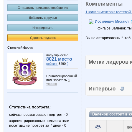
Комплименты
Отправить приватное сообщение
1 комплиментов в гостевой 
Добавить в друзья
Иосилевич Михаил
Игнорировать
фига се Валенок, ты 
Сделать подарок
Вы не авторизованы! Чтоб
Стильный форум
популярность:
8021 место
Метки лидеров
рейтинг
3490
?
Привилегированный
пользователь
8
уровня
Интервью
Статистика портрета:
Валенок состоит в
к
сейчас просматривают портрет - 0
зарегистрированные пользователи
посетившие портрет за 7 дней - 0
фо