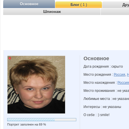
Основное
Блог
( 1 )
Др
Шпионаж
Основное
Дата рождения : скрыто
Место рождения :
Россия
,
Н
Место нахождения :
Россия
Место проживания : не ука
Любимые места : не указа
Интересы : не указаны
О себе : :) smile!
Портрет заполнен на 69 %